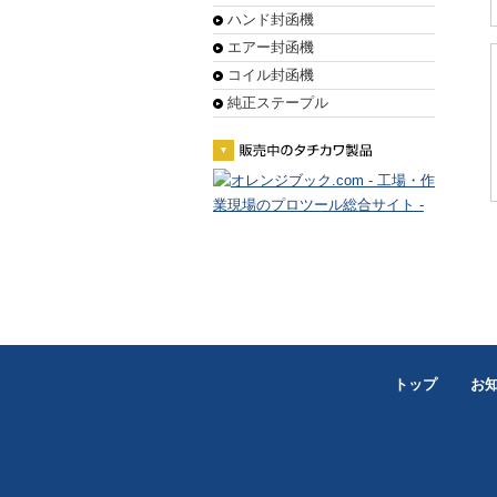
ハンド封函機
エアー封函機
コイル封函機
純正ステープル
トップ
お