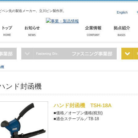
どペン先の製造メーカー、立川ピン製作所。
English
函機
ハンド封函機
ハンド封函機 TSH-18A
■価格／オープン価格(税別)
■適合ステープル／TB-18