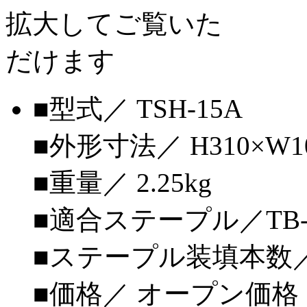
■型式／ TSH-15A
■外形寸法／ H310×W10
■重量／ 2.25kg
■適合ステープル／TB-
■ステープル装填本数／ 
■価格／ オープン価格