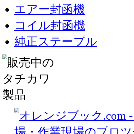
エアー封函機
コイル封函機
純正ステープル