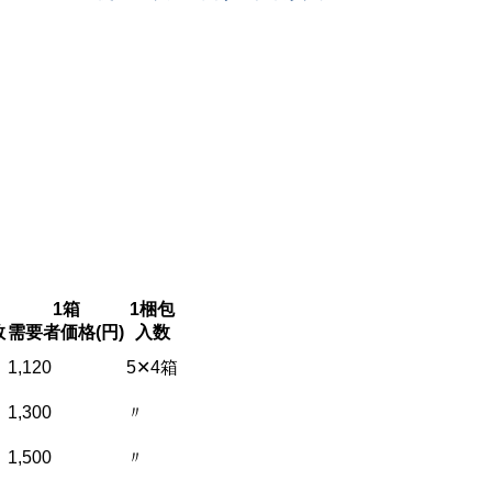
ジ
ジ
1箱
1梱包
数
需要者価格(円)
入数
1,120
5✕4箱
1,300
〃
1,500
〃