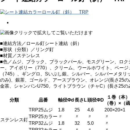
■連結方法／ロール釘シート連結（斜）
■形状（分類）／リング釘
■材質／ステンレス
■色／ムジ、ブラック、ブラックパール、モスグリーン、ロクシ
ー、アイボリー（770）、クリーム、ウールホワイト、ベージ
（745）、ギングロ、Sいぶし銀、シルバー、シルバーメタリ
のみ)、銀茶、ゴールド、アースブラウン、オレンジ(長さ25
金茶、シャンパンU750、ライトブラウン（チャC）(長さ25の
１巻（本）
分類
品番
軸径Φd
長さL
頭径ΦD
（巻）×（
TRP25ムジ
1.8
25
4.6
200×20×1
TRP25カラー
〃
〃
〃
〃
ステンレス釘
TRP32ムジ
1.8
32
5.0
〃
TRP32カラー
〃
〃
〃
〃