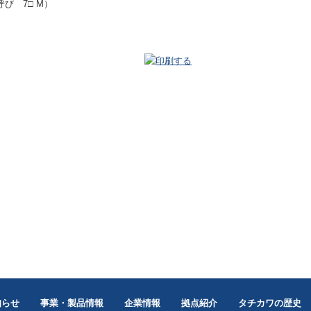
呼び 7□ M）
知らせ
事業・製品情報
企業情報
拠点紹介
タチカワの歴史