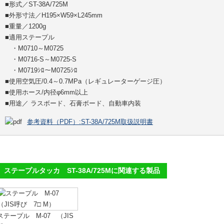
■形式／ST-38A/725M
■外形寸法／H195×W59×L245mm
■重量／1200g
■適用ステープル
・M0710～M0725
・M0716-S～M0725-S
・M0719ｼﾛ～M0725ｼﾛ
■使用空気圧/0.4～0.7MPa（レギュレーターゲージ圧）
■使用ホース/内径φ6mm以上
■用途／ ラスボード、石膏ボード、自動車内装
参考資料（PDF）:ST-38A/725M取扱説明書
ステープルタッカ ST-38A/725Mに関連する製品
ステープル M-07 （JIS